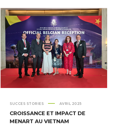
MENART
ET
FORAGRI
VALORISENT
LES
DÉCHETS
VERTS
SUCCES STORIES
AVRIL 2025
CROISSANCE ET IMPACT DE
MENART AU VIETNAM