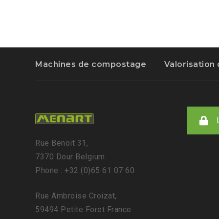
Machines de compostage
Valorisatio
Rue Benoit 31,
7370 Dour Belgium
Phone : +32 (0)65 61 07 60
Rue Ambroise Croizat,
59494 Petite Foret France