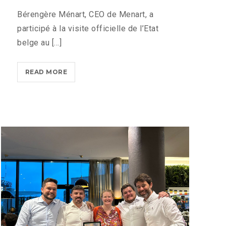
Bérengère Ménart, CEO de Menart, a
participé à la visite officielle de l’Etat
belge au [...]
CROISSANCE
READ MORE
ET
IMPACT
DE
MENART
AU
VIETNAM