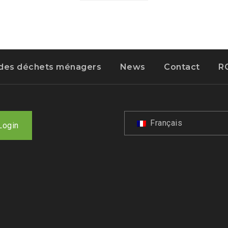
n des déchets ménagers
News
Contact
R
Français
Login