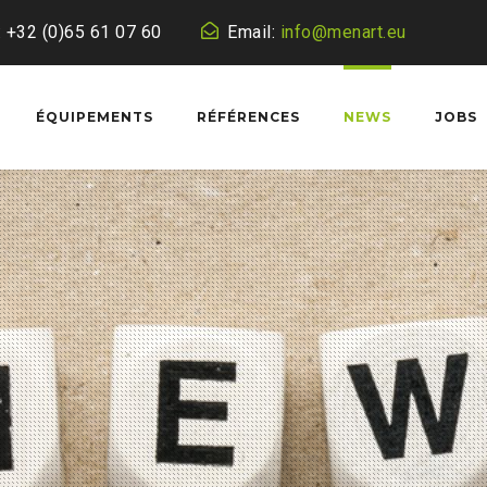
: +32 (0)65 61 07 60
Email:
info@menart.eu
ÉQUIPEMENTS
RÉFÉRENCES
NEWS
JOBS