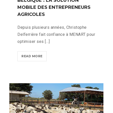
BELGIQUE : LA SOLUTION
MOBILE DES ENTREPRENEURS
AGRICOLES
Depuis plusieurs années, Christophe
Delferrière fait confiance à MENART pour
optimiser ses [...]
BELGIQUE
READ MORE
:
LA
SOLUTION
MOBILE
DES
ENTREPRENEURS
AGRICOLES